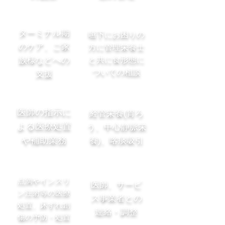
ターミナル期
嚥下にお困りの
のケア、ご家
方に管理栄養士
族様などへの
と共に食形態に
ついての相談
支援
医師の指示に
経管栄養(胃ろ
よる医療処置
う、中心静脈栄
や補助業務​
養)、喀痰吸引
点滴やインスリ
医師、サービ
ン注射等の医療
ス事業者との
処置、
床ずれ創
連絡・調整
傷の予防・処置