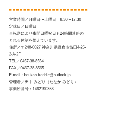
営業時間／月曜日〜土曜日 8:30〜17:30
定休日／日曜日
※転送により夜間日曜祝日も24時間連絡の
とれる体制を整えています。
住所／〒248-0027 神奈川県鎌倉市笛田4-25-
2-A-2F
TEL／0467-38-8564
FAX／0467-38-8565
E-mail：
houkan.freddie@outlook.jp
管理者／田中 みどり（たなか みどり）
事業所番号：1462190353
鎌倉駅東口より江ノ電バス1番「藤沢行き（大仏
経由）」または藤沢駅南口江ノ電バス1番「鎌倉
行き（大仏経由）」バス停「常盤口」下車 徒歩
1分​