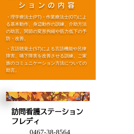
ションの内容
・理学療法士(PT)・作業療法士(OT)によ
る基本動作、身辺動作の訓練、介助方法
の助言。関節の変形拘縮や筋力低下の予
防・改善。
・言語聴覚士(ST)による言語機能や呂律
障害、嚥下障害を改善させる訓練。ご家
族のコミュニケーション方法についての
助言。
訪問看護ステーション
フレディ
0467-38-8564