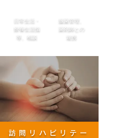
日常生活・
服薬管理、
療養生活指
薬剤師との
導、相談
連携
訪問リハビリテー