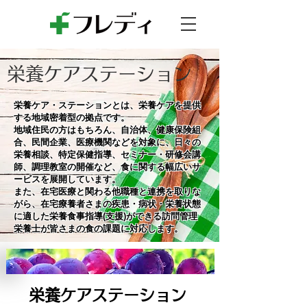
​栄養ケアステーション
栄養ケア・ステーションとは、栄養ケアを提供
する地域密着型の拠点です。
地域住民の方はもちろん、自治体、健康保険組
合、民間企業、医療機関などを対象に、日々の
栄養相談、特定保健指導、セミナー・研修会講
師、調理教室の開催など、食に関する幅広いサ
ービスを展開しています。
また、在宅医療と関わる他職種と連携を取りな
がら、在宅療養者さまの疾患・病状・栄養状態
に適した栄養食事指導(支援)ができる訪問管理
栄養士が皆さまの食の課題に対応します。
栄養ケアステーション