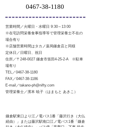
0467-38-1180
営業時間／火曜日・水曜日 9:30～13:00
※在宅訪問栄養食事指導等で管理栄養士不在の
場合有り
※店舗営業時間はタカノ薬局鎌倉店と同様
定休日／日曜日、祝日
住所／〒248-0027 鎌倉市笛田4-25-2-A ※駐車
場有り
TEL／0467-38-1180​
FAX／0467-38-1186
E-mail／
takano-ph@nifty.com
管理栄養士／濱本 暁子（はまもと あきこ）
鎌倉駅東口より江ノ電バス1番「藤沢行き（大仏
経由）」または藤沢駅南口江ノ電バス1番「鎌倉
行き（大仏経由）」バス停「常盤口」下車 徒歩