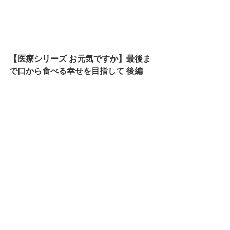
【医療シリーズ お元気ですか】最後ま
で口から食べる幸せを目指して 後編
中野久美子（タカノ薬局鎌倉・栄養ケ
アステーション）、岩田晃典様（訪問
看護ステーションはぴけあ鎌倉）
https://youtu.be/qSbh9mLBtd8